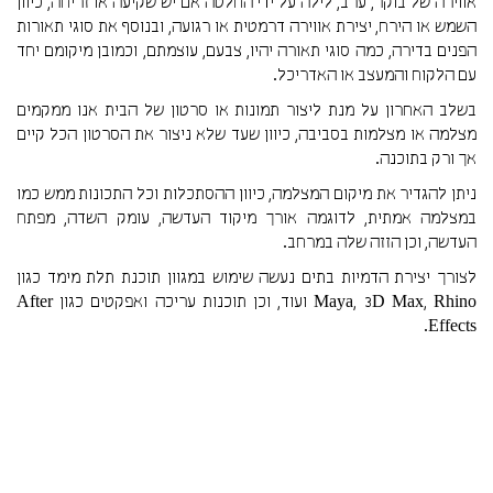
אווירה של בוקר, ערב, לילה על ידי החלטה אם יש שקיעה או זריחה, כיוון
השמש או הירח, יצירת אווירה דרמטית או רגועה, ובנוסף את סוגי תאורות
הפנים בדירה, כמה סוגי תאורה יהיו, צבעם, עוצמתם, וכמובן מיקומם יחד
עם הלקוח והמעצב או האדריכל.
בשלב האחרון על מנת ליצור תמונות או סרטון של הבית אנו ממקמים
מצלמה או מצלמות בסביבה, כיוון שעד שלא ניצור את הסרטון הכל קיים
אך ורק בתוכנה.
ניתן להגדיר את מיקום המצלמה, כיוון ההסתכלות וכל התכונות ממש כמו
במצלמה אמתית, לדוגמה אורך מיקוד העדשה, עומק השדה, מפתח
העדשה, וכן הזזה שלה במרחב.
לצורך יצירת הדמיות בתים נעשה שימוש במגוון תוכנת תלת מימד כגון
Maya, 3D Max, Rhino ועוד, וכן תוכנות עריכה ואפקטים כגון After
Effects.