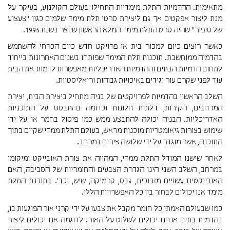
מתאימות. ההדמיות התלת מימדיות התחילו בעולם הקולנוע, בעיקר על
מנת ליצור אפקטים אך גם ליצירת סרטי תלת מימד שלמים כגון "צעצוע
של סיפור" שהיה סרט התלת מימד המלא הראשון שיוצר בשנת 1995.
כאשר רוצים כיום למכור בית או פרויקט חדש כיום הכרחי להשתמש
בהדמיה ממוחשבת. תוכנות תלת המימד שפותחו בשנים האחרונות בייחוד
לתחום הדמיות הבתים וההדמיות האדריכליות מאפשרות לדמות את הבית
עוד לפני שקרם עור וגידים באיכויות גבוהות וריאליסטיות.
השלב הראשון בהדמיות לפרויקטים של בניה מתחיל ביצירת הבית, יצירת
המרחבים, הקירות, דלתות חלונות וכדומה בהתבסס על התוכניות
האדריכליות. הבניה יכולה להתבצע ממש כמו פיסול בחמר או על ידי
שימוש בצורות גיאומטריות מוכנות מראש, בעולם התלת ממדי שקיים בתוך
התוכנה, אשר מוגדר על ידי שלושה צירים במרחב.
לאחר שישנו המודל התלת ממדי, המהווה את צורת האובייקט ומיקומו
במרחב, השלב השני הינו הגדרת הצבעים והחומריות של הסביבה, האם
האובייקטים עשויים מזכוכית, גבס, קרמיקה, שיש, וכד'. בתוכנת התלת
מימד אנו יכולים לבחור בין כל האפשרויות הללו.
כמו שבעולם האמתי כל חומר מקבל את צבעו על ידי קרני אור הפוגעות בו,
בהדמית בתים אנחנו יכולים לשלוט על האור. לדוגמה אנו יכולים ליצור