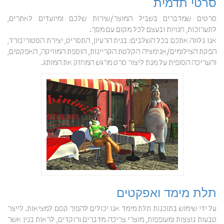
סרטי תדמית
סרטים שמדברים בשביל המוצר/שירות שלכם ומיועדים לאתרים,
לתערוכות, חנויות ובעצם לכל מקום עם מסך.
אנו נלווה אתכם בכל השלבים: בנית הרעיון, התסריט, יצירת הסטוריבורד,
הפקת הצילומים/אנימציה הקלטת הקריינות, הוספת המוזיקה, האפקטים,
והעריכה הסופית על מנת ליצור סרט מרגש המחזק את המותג.
תלת מימד ואפקטים
על ידי שימוש בתוכנות תלת מימד אנו יכולים להפוך קסם למציאות. לייצר
טבעות נוצצות ומעופפות, מוצרי צריכה מדברים ורוקדים, לראות בנין אשר