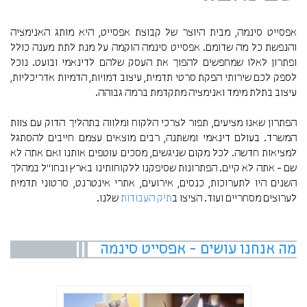
אפסייט סינמה, מבית היוצר של קבוצת אפסייט, היא מותג האנימציה
והנפשת כל מה שדומם. אפסייט סינמה הוקמה על מנת לתת מענה כולל
ופתרון לאלו שמחפשים להפוך את העסק שלהם לדינאמי ובועט. נוכל
לספק לכם שירותי הפקת סרטי תדמית, עיצוב דמויות, הדמיות אדריכליות,
עיצוב בתלת מימד ואנימציה מתקדמת ברמה גבוהה.
הפתרון שאנו מציעים, תפור לצרכי הלקוח ומלווה בתהליך הדוק עם צוות
המשרד. בעולם דינאמי ומשתנה, רבים מוצאים עצמם חייבים להסתגל
למציאות חדשה. לכל מקום שניגשים, מסכים עוטפים אותנו ואם אתה לא
שם - אתה לא קיים. הפתרונות שסיפקנו ללקוחותינו בארץ ובחו"ל במהלך
השנים היו לתערוכות, כנסים, אירועים, אתרי אינטרנט, סרטוני תדמית
לערוצים מסחריים ועוד. הציצו ב
תיק העבודות
שלנו.
מה אנחנו עושים - אפסייט סינמה