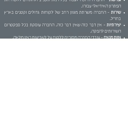
גמישות
- החברה דרוכה לעבוד בכל רמת תקציב ולהתאים ללקוח את
הפתרון האידיאלי עבורו.
שירות
- החברה משרתת מגוון רחב של לקוחות גדולים וקטנים בארץ
בחו"ל.
יצירתיות
- אין דבר כזה שאין דבר כזה. החברה עוסקת בכל ספקטרום
השירותים להפקה.
צוות מנצח
- עובדי החברה מסורים ללקוח על לשביעות רצון מלאה.
על קצה המזלג..
אפסייט סינמה מנפישה את הדומם ויוצרת מציאות חדשה. שילוב של
תנועה, קול ומימד. המגדילים את חווית המשתמש מהמוצר שלכם. בין אם
אתם בית קפה קטן שרוצה לתת חווית תפריט אינטראקטיבית חדשנית או
חברת תעופה שרוצה לרענן את סרטון ההדרכה במטוס. אנו נספק את
הפתרון.
אפסייט סינמה שולטת בכל מגוון הכלים הטכנולוגיים ומספקת מגוון
שירותים, כגון: הדמיות תלת מימד, סרטי תדמית לעסקים, הדמיות
אדריכליות ועוד. נשמח לעמוד לרשותכם.